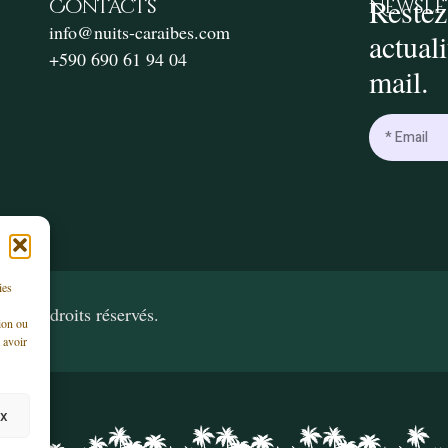
Restez
Contacts
Newsle
info@nuits-caraibes.com
actual
+590 690 61 94 04
mail.
ies
ous droits réservés.
ion ou
 avoir
ix