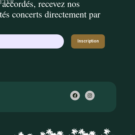
 accordés, recevez nos
tter
ités concerts directement par
Inscription