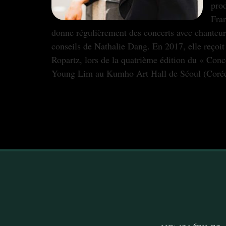
prod
Fran
donne régulièrement des concerts avec chanteurs
conseils de Nathalie Dang. En 2017, elle reçoi
Ropartz, lors de la quatrième édition du « Concou
Young Lim au Kumho Art Hall de Séoul (Corée