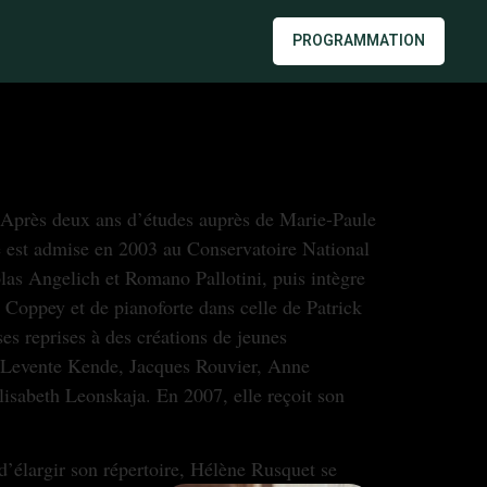
PROGRAMMATION
 Après deux ans d’études auprès de Marie-Paule
e est admise en 2003 au Conservatoire National
las Angelich et Romano Pallotini, puis intègre
 Coppey et de pianoforte dans celle de Patrick
s reprises à des créations de jeunes
ec Levente Kende, Jacques Rouvier, Anne
lisabeth Leonskaja. En 2007, elle reçoit son
 d’élargir son répertoire, Hélène Rusquet
se