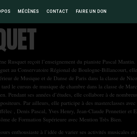
OPOS
MÉCÈNES
CONTACT
FAIRE UN DON
QUET
ène Rusquet reçoit l’enseignement du pianiste Pascal Mantin.
uguet au Conservatoire Régional de Boulogne-Billancourt, ell
rieur de Musique et de Danse de Paris dans la classe de Nico
 tard le cursus de musique de chambre dans la classe de Marc
n. Pendant ses années d’études, elle collabore à de nombreuse
ositeurs. Par ailleurs, elle participe à des masterclasses av
félec , Denis Pascal, Yves Henry, Jean-Claude Pennetier et E
lôme de Formation Supérieure avec Mention Très Bien.
ours enthousiaste à l’idée de varier ses activités musicales et