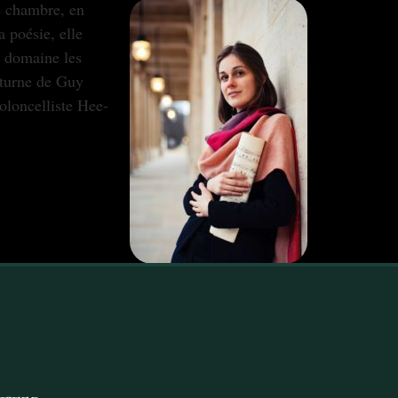
e chambre, en
 poésie, elle
e domaine les
cturne de Guy
ioloncelliste Hee-