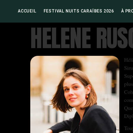
ACCUEIL
FESTIVAL NUITS CARAÏBES 2026
À PR
HELENE RUS
Hél
Sir
Supé
plus
Cohe
comp
Quef
Dip
Touj