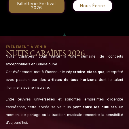
Billetterie Festival
Nous Écrire
2026
ÉVÈNEMENT À VENIR
NUITS CARAÏBES 2026
Nuits Caraïbes vous invite à une semaine de concerts
exceptionnels en Guadeloupe.
Cet événement met à l’honneur le
répertoire classique
, interprété
avec passion par des
artistes de tous horizons
dont le talent
illumine la scène insulaire.
Entre œuvres universelles et sonorités empreintes d’identité
caribéenne, cette soirée se veut un
pont entre les cultures
, un
moment de partage où la tradition musicale rencontre la sensibilité
d’aujourd’hui.