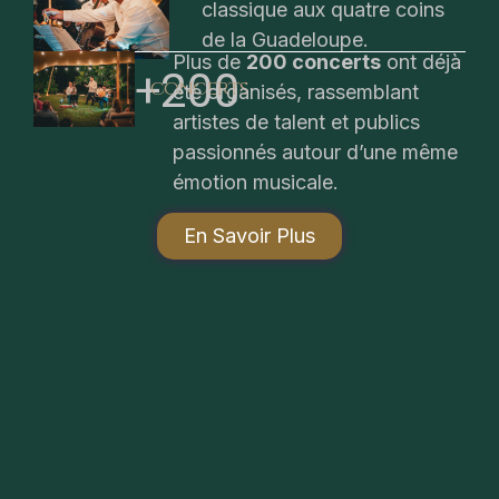
classique aux quatre coins
de la Guadeloupe.
Plus de
200 concerts
ont déjà
+
200
concerts
été organisés, rassemblant
artistes de talent et publics
passionnés autour d’une même
émotion musicale.
En Savoir Plus
P
d
fe
N
B