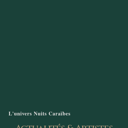
l
t
d
îl
B
B
P
L'univers Nuits Caraïbes