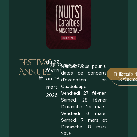
Festival
du 27
Guadeloupe
Rendez-vous pour 6
Annuel
février
dates de concerts
Billetterie
Détails 
au 08
l'évèneme
d’exception en
Guadeloupe.
mars
Vendredi 27 février,
2026
Samedi 28 février
Dimanche 1er mars,
Vendredi 6 mars,
Samedi 7 mars et
Dimanche 8 mars
2026.