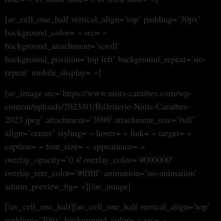
[av_cell_one_half vertical_align=’top’ padding=’30px’
background_color= » src= »
background_attachment=’scroll’
background_position=’top left’ background_repeat=’no-
repeat’ mobile_display= »]
[av_image src=’https://www.nuits-caraibes.com/wp-
content/uploads/2023/01/Billetterie-Nuits-Caraibes-
2023.jpeg’ attachment=’3096′ attachment_size=’full’
align=’center’ styling= » hover= » link= » target= »
caption= » font_size= » appearance= »
overlay_opacity=’0.4′ overlay_color=’#000000′
overlay_text_color=’#ffffff’ animation=’no-animation’
admin_preview_bg= »][/av_image]
[/av_cell_one_half][av_cell_one_half vertical_align=’top’
padding=’30px’ background_color= » src= »