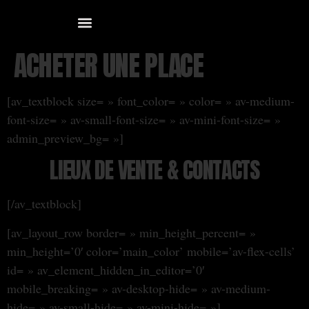
ACHETER UNE PLACE
[av_textblock size= » font_color= » color= » av-medium-
font-size= » av-small-font-size= » av-mini-font-size= »
admin_preview_bg= »]
LIEUX DE VENTE & CONTACTS
[/av_textblock]
[av_layout_row border= » min_height_percent= »
min_height=’0′ color=’main_color’ mobile=’av-flex-cells’
id= » av_element_hidden_in_editor=’0′
mobile_breaking= » av-desktop-hide= » av-medium-
hide= » av-small-hide= » av-mini-hide= »]