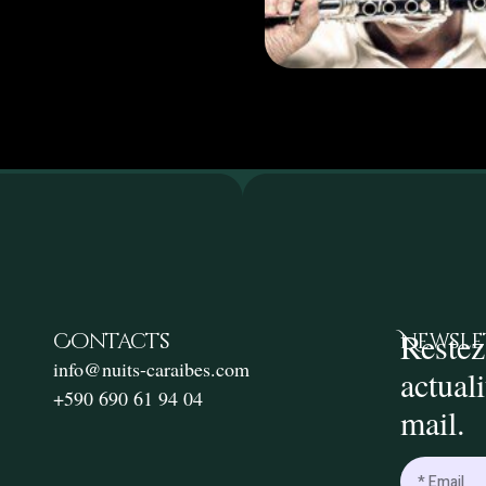
Restez
Contacts
Newsle
info@nuits-caraibes.com
actual
+590 690 61 94 04
mail.