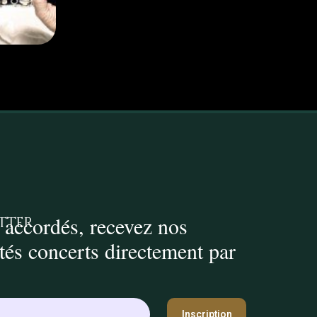
 accordés, recevez nos
tter
ités concerts directement par
Inscription