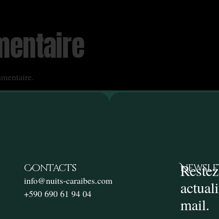
mentaire
mentaire.
Restez
Contacts
Newsle
info@nuits-caraibes.com
actual
+590 690 61 94 04
mail.