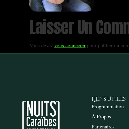
Laisser Un Com
Vous devez
vous connecter
pour publier un com
Liens Utiles
Programmation
À Propos
Partenaires