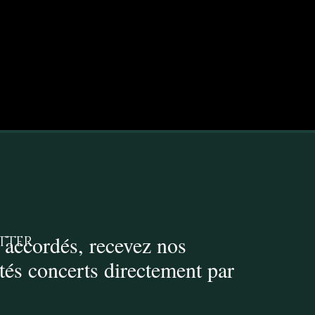
 accordés, recevez nos
tter
ités concerts directement par