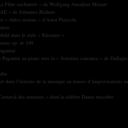
e « La Flûte enchantée » de Wolfgang Amadeus Mozart
« FAE » de Johannes Brahms
» et « Adios nonino » d’Astor Piazzola
ulenc
nfield dans le style « Klezmer »
trauss op. av 149
Paganini
plin
 « Carnaval des animaux » dont la célèbre Danse macabre