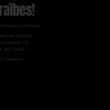
raïbes!
esGarçons et Volinka»
ite pour balalaïka
sse‐noisette » et
ac des Cygnes »
3) «Vocalise»