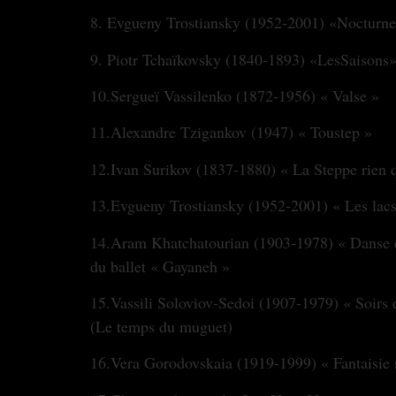
8. Evgueny Trostiansky (1952‐2001) «Nocturn
9. Piotr Tchaïkovsky (1840‐1893) «LesSaisons
10.Sergueï Vassilenko (1872‐1956) « Valse »
11.Alexandre Tzigankov (1947) « Toustep »
12.Ivan Surikov (1837‐1880) « La Steppe rien 
13.Evgueny Trostiansky (1952‐2001) « Les lacs
14.Aram Khatchatourian (1903‐1978) « Danse 
du ballet « Gayaneh »
15.Vassili Soloviov‐Sedoi (1907‐1979) « Soirs
(Le temps du muguet)
16.Vera Gorodovskaia (1919‐1999) « Fantaisie s