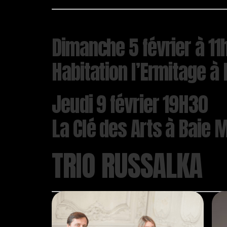
Dimanche 5 février à 11
Habitation l’Ermitage à 
Jeudi 9 février 19H30
La Clé des Arts à Baie 
TRIO RUSSALKA