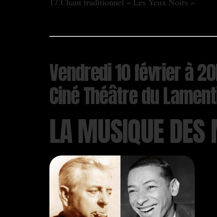
17.Chant traditionnel « Les Yeux Noirs »
Vendredi 10 février à 2
Ciné Théâtre du Lament
LA MUSIQUE DES