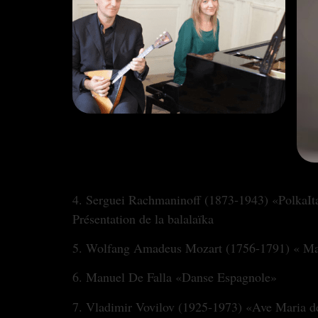
4. Serguei Rachmaninoff (1873‐1943) «PolkaIt
Présentation de la balalaïka
5. Wolfang Amadeus Mozart (1756‐1791) « Ma
6. Manuel De Falla «Danse Espagnole»
7. Vladimir Vovilov (1925‐1973) «Ave Maria d