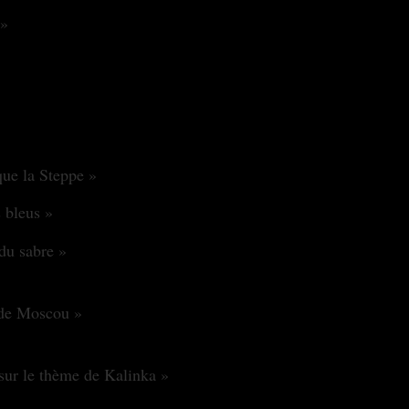
e»
»
que la Steppe »
 bleus »
du sabre »
 de Moscou »
ur le thème de Kalinka »