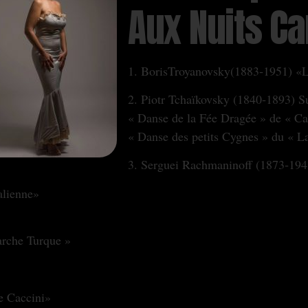
Aux Nuits Ca
1. BorisTroyanovsky(1883‐1951) «L
2. Piotr Tchaïkovsky (1840‐1893) Su
« Danse de la Fée Dragée » de « Ca
« Danse des petits Cygnes » du « L
3. Serguei Rachmaninoff (1873‐194
alienne»
rche Turque »
e Caccini»