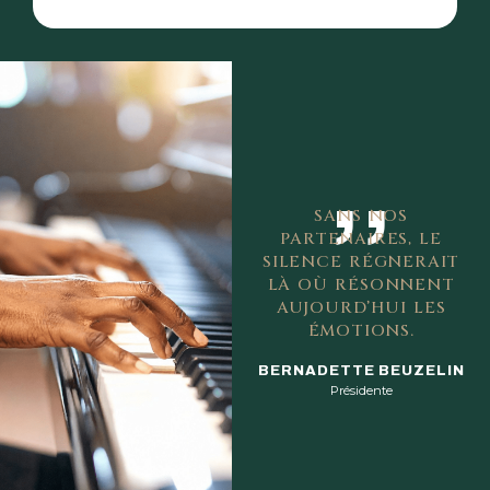
,,
SANS NOS
PARTENAIRES, LE
SILENCE RÉGNERAIT
LÀ OÙ RÉSONNENT
AUJOURD’HUI LES
ÉMOTIONS.
BERNADETTE BEUZELIN
Présidente