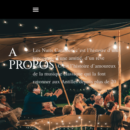
A
Les Nuits Caraïbes, c’est l’histoire d’une
rencontre, d’une amitié, d’un rêve
PROPOS
commun… C’est l’histoire d’amoureux
de la musique classique qui la font
rayonner aux Antilles depuis plus de 20
ans…