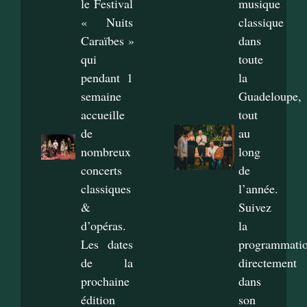
le Festival
musique
« Nuits
classique
Caraïbes »
dans
qui
toute
pendant 1
la
semaine
Guadeloupe,
accueille
tout
de
au
nombreux
long
concerts
de
classiques
l’année.
&
Suivez
d’opéras.
la
Les dates
programmati
de la
directement
prochaine
dans
édition
son