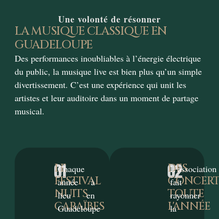
Une volonté de résonner
LA MUSIQUE CLASSIQUE EN
GUADELOUPE
Des performances inoubliables à l’énergie électrique
du public, la musique live est bien plus qu’un simple
divertissement. C’est une expérience qui unit les
artistes et leur auditoire dans un moment de partage
musical.
01
02
LE
DES
Chaque
L’association
FESTIVAL
CONCERT
année à
fait
NUITS
TOUTE
lieu en
rayonner
CARAÏBES
L'ANNÉE
Guadeloupe
la