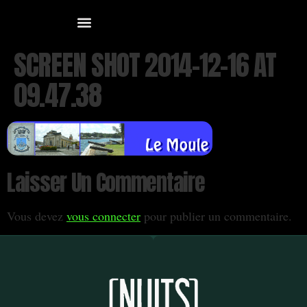
SCREEN SHOT 2014-12-16 AT
09.47.38
Laisser Un Commentaire
Vous devez
vous connecter
pour publier un commentaire.