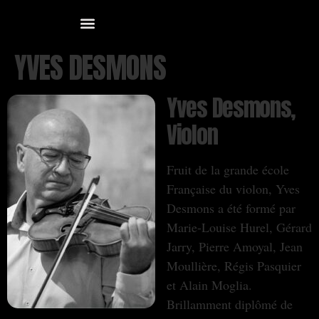
YVES DESMONS
Yves Desmons,
Violon
⁠Fruit de la grande école
Française du violon, Yves
Desmons a été formé par
Marie-Louise Hurel, Gérard
Jarry, Pierre Amoyal, Jean
Moullière, Régis Pasquier
et Alain Moglia.
⁠Brillamment diplômé de