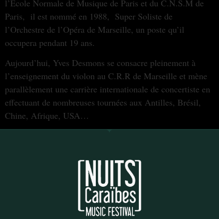
l’Ecole Normale de Musique de Paris et du C.N.S.M de
Paris, il est nommé en 1988, Super Soliste de
l’Orchestre de l’Opéra de Marseille, un poste qu’il
occupera pendant 19 ans.
⁠Aujourd’hui, Yves Desmons se consacre pleinement à
l’enseignement du violon au C.R.R de Marseille et mène
parallèlement une carrière internationale de concertiste en
effectuant de nombreuses tournées aux Antilles, Brésil,
Chine, Afrique, USA…