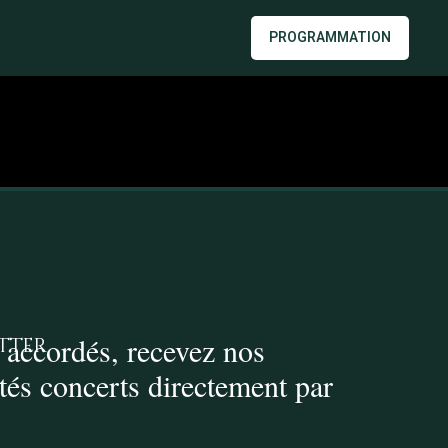
PROGRAMMATION
 accordés, recevez nos
tter
ités concerts directement par