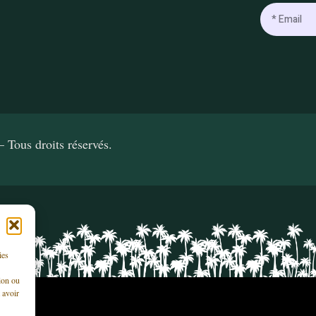
ous droits réservés.
ies
ion ou
 avoir