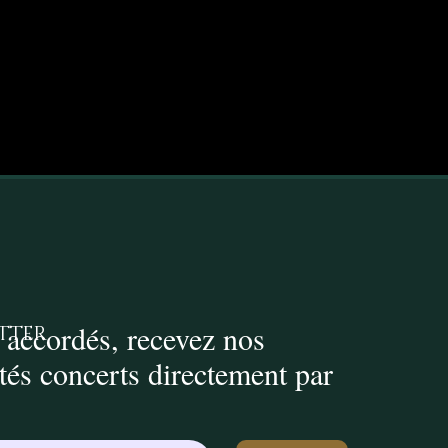
 accordés, recevez nos
tter
ités concerts directement par