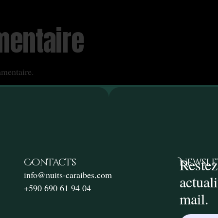
mentaire
mentaire.
Restez
Contacts
Newsle
info@nuits-caraibes.com
actual
+590 690 61 94 04
mail.