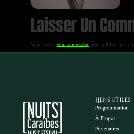
Laisser Un Com
Vous devez
vous connecter
pour publier un com
Liens Utiles
Programmation
À Propos
Partenaires