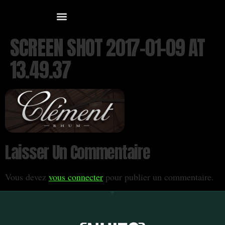
SCREEN SHOT 2017-01-09 AT
13.49.37
Laisser Un Commentaire
Vous devez
vous connecter
pour publier un commentaire.