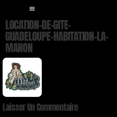
LOCATION-DE-GITE-
GUADELOUPE-HABITATION-LA-
MANON
Laisser Un Commentaire