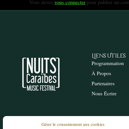
Vous devez
vous connecter
pour publier un com
Liens Utiles
Programmation
À Propos
Partenaires
Nous Écrire
Gérer le consentement aux cookies