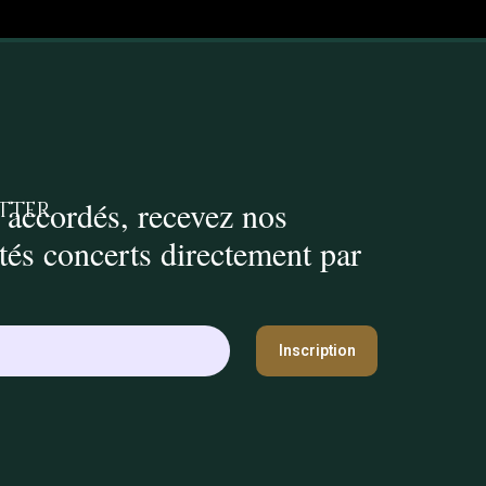
 accordés, recevez nos
tter
ités concerts directement par
Inscription