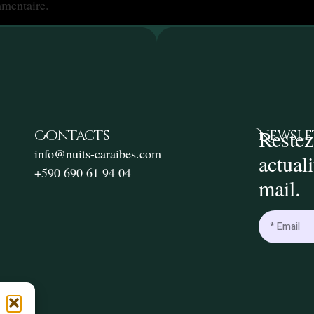
mentaire.
Restez
Contacts
Newsle
info@nuits-caraibes.com
actual
+590 690 61 94 04
mail.