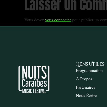
Laisser Un Com
Vous devez
vous connecter
pour publier un com
Liens Utiles
Programmation
À Propos
Partenaires
Nous Écrire