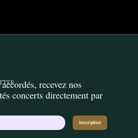
 accordés, recevez nos
tter
ités concerts directement par
Inscription