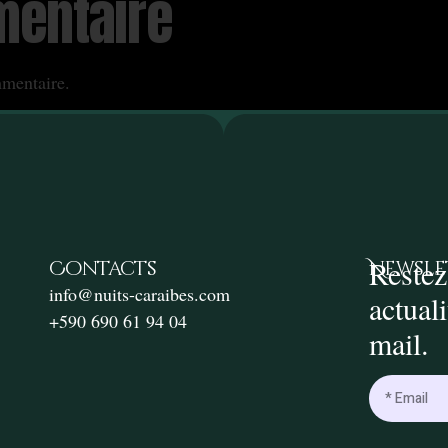
mentaire
mentaire.
Restez
Contacts
Newsle
info@nuits-caraibes.com
actual
+590 690 61 94 04
mail.