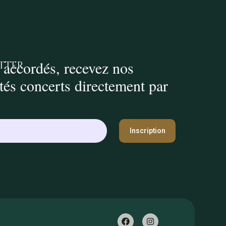
 accordés, recevez nos
tter
ités concerts directement par
Inscription