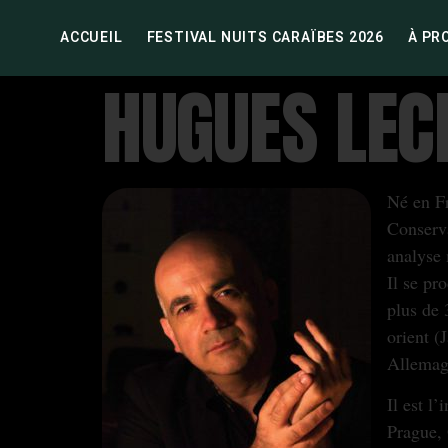
ACCUEIL
FESTIVAL NUITS CARAÏBES 2026
À PR
HUGUES LEC
Né en Fr
Conserva
analyse
Il se pr
plus de 
orient (
Allemag
Il est l
Prague, 