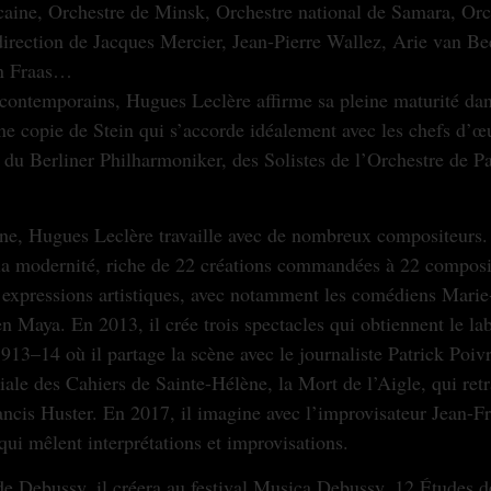
aine, Orchestre de Minsk, Orchestre national de Samara, Orc
direction de Jacques Mercier, Jean-Pierre Wallez, Arie van B
an Fraas…
s contemporains, Hugues Leclère affirme sa pleine maturité dan
e copie de Stein qui s’accorde idéalement avec les chefs d’œu
du Berliner Philharmoniker, des Solistes de l’Orchestre de Pa
ine, Hugues Leclère travaille avec de nombreux compositeurs. 
la modernité, riche de 22 créations commandées à 22 composit
s expressions artistiques, avec notamment les comédiens Mari
 Maya. En 2013, il crée trois spectacles qui obtiennent le lab
3–14 où il partage la scène avec le journaliste Patrick Poivr
iale des Cahiers de Sainte-Hélène, la Mort de l’Aigle, qui ret
ncis Huster. En 2017, il imagine avec l’improvisateur Jean-Fr
i mêlent interprétations et improvisations.
de Debussy, il créera au festival Musica Debussy, 12 Études 