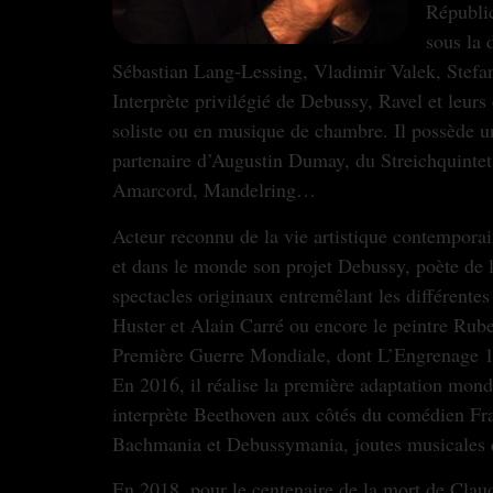
Républic
sous la 
Sébastian Lang-Lessing, Vladimir Valek, Stef
Interprète privilégié de Debussy, Ravel et leur
soliste ou en musique de chambre. Il possède un
partenaire d’Augustin Dumay, du Streichquintet 
Amarcord, Mandelring…
Acteur reconnu de la vie artistique contempora
et dans le monde son projet Debussy, poète de 
spectacles originaux entremêlant les différente
Huster et Alain Carré ou encore le peintre Ruben
Première Guerre Mondiale, dont L’Engrenage 191
En 2016, il réalise la première adaptation mond
interprète Beethoven aux côtés du comédien Fra
Bachmania et Debussymania, joutes musicales qu
En 2018, pour le centenaire de la mort de Clau