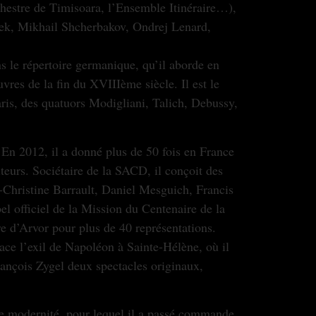
hestre de Timisoara, l’Ensemble Itinéraire…),
eek, Mikhail Shcherbakov, Ondrej Lenard,
s le répertoire germanique, qu’il aborde en
vres de la ﬁn du XVIIIème siècle. Il est le
ris, des quatuors Modigliani, Talich, Debussy,
En 2012, il a donné plus de 50 fois en France
eurs. Sociétaire de la SACD, il conçoit des
e-Christine Barrault, Daniel Mesguich, Francis
el officiel de la Mission du Centenaire de la
e d’Arvor pour plus de 40 représentations.
race l’exil de Napoléon à Sainte-Hélène, où il
ançois Zygel deux spectacles originaux,
de modernité, pour lequel il a passé commande