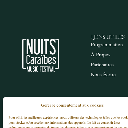
Liens Utiles
Programmation
À Propos
Partenaires
Nous Écrire
Gérer le consentement aux cookies
Pour offrir les meilleures expériences, nous utilisons des technologies telles que les cook
pour stocker et/ou accéder aux informations des appareils. Le fait de consentir à ces
© 2025 – Association LES NUITS CARAÏBES – T
technologies nous permettra de traiter des données telles que le comportement de navigat