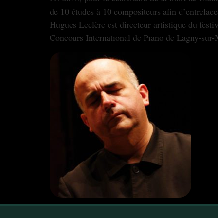
de 10 études à 10 compositeurs afin d’entrelac
Hugues Leclère est directeur artistique du fest
Concours International de Piano de Lagny-sur-