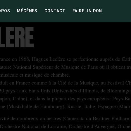
OPOS
MÉCÈNES
CONTACT
FAIRE UN DON
LERE
ance en 1968, Hugues Leclère se perfectionne auprès de Cat
toire National Supérieur de Musique de Paris où il obtient tr
 musicale et musique de chambre.
oduit en France comme à la Cité de la Musique, au Festival Ch
30 pays : aux Etats-Unis (Universités d’Illinois, de Blooming
Japon, Chine), et dans la plupart des pays européens : Pays-
ne (Musikhalle de Hambourg), Russie, Italie, Espagne (Madr
’invité de nombreux orchestres (Camerata du Berliner Philharm
Orchestre National de Lorraine, Orchestre d’Auvergne, Orches