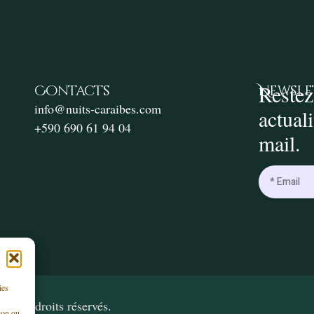
Restez
Contacts
Newsle
info@nuits-caraibes.com
actual
+590 690 61 94 04
mail.
ies
ous droits réservés.
ion ou