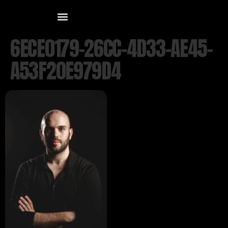
6ECE0179-26CC-4D33-AE45-
A53F20E979D4