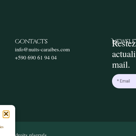
Restez
Contacts
Newsle
info@nuits-caraibes.com
actual
+590 690 61 94 04
mail.
ies
ous droits réservés.