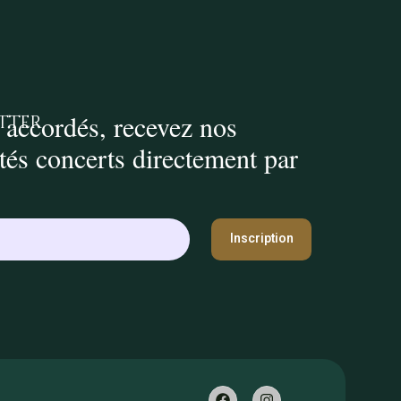
 accordés, recevez nos
tter
ités concerts directement par
Inscription