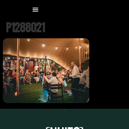
P1288021