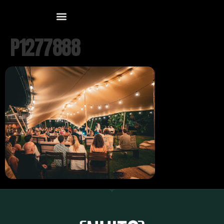
P1277888