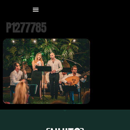
P1277785