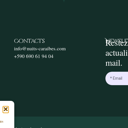
Restez
Contacts
Newsle
info@nuits-caraibes.com
actual
+590 690 61 94 04
mail.
ies