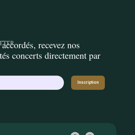
 accordés, recevez nos
tter
ités concerts directement par
Inscription