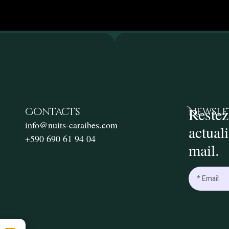
Restez
Contacts
Newsle
info@nuits-caraibes.com
actual
+590 690 61 94 04
mail.