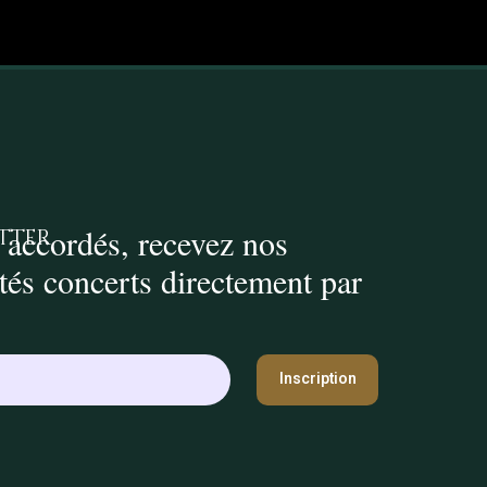
 accordés, recevez nos
tter
ités concerts directement par
Inscription