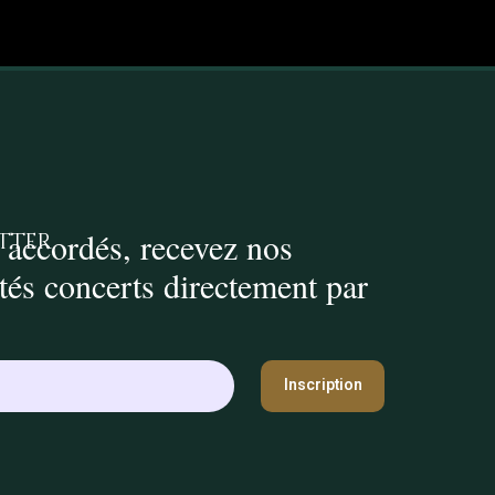
 accordés, recevez nos
tter
ités concerts directement par
Inscription