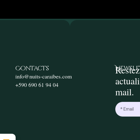
Restez
Contacts
Newsle
info@nuits-caraibes.com
actual
+590 690 61 94 04
mail.