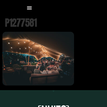
P1277581