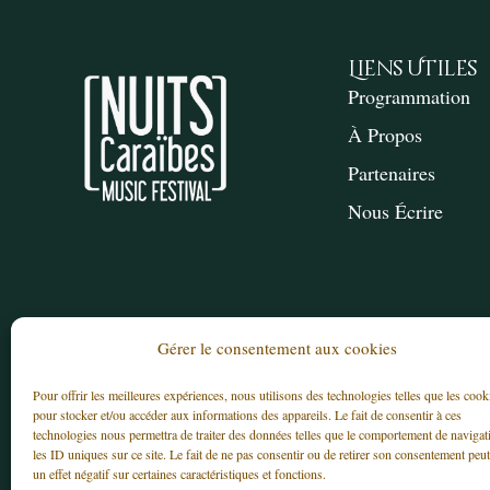
Liens Utiles
Programmation
À Propos
Partenaires
Nous Écrire
Gérer le consentement aux cookies
Pour offrir les meilleures expériences, nous utilisons des technologies telles que les cook
© 2025 – Association LES NUITS CARAÏBES – T
pour stocker et/ou accéder aux informations des appareils. Le fait de consentir à ces
technologies nous permettra de traiter des données telles que le comportement de navigat
les ID uniques sur ce site. Le fait de ne pas consentir ou de retirer son consentement peut
un effet négatif sur certaines caractéristiques et fonctions.