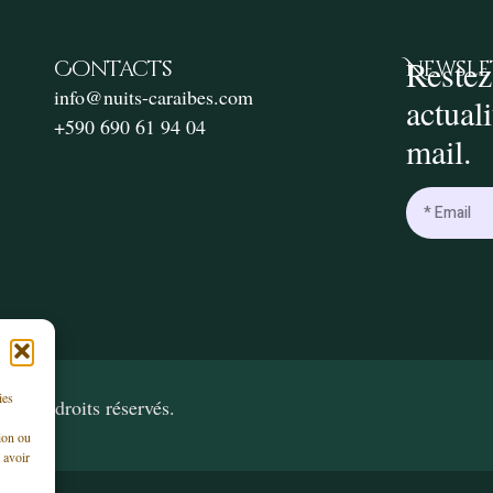
Restez
Contacts
Newsle
info@nuits-caraibes.com
actual
+590 690 61 94 04
mail.
ies
ous droits réservés.
ion ou
 avoir