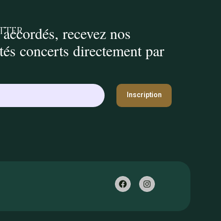
 accordés, recevez nos
tter
ités concerts directement par
Inscription