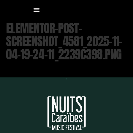
ELEMENTOR-POST-
SCREENSHOT_4581_2025-11-
04-19-24-11_2239C398.PNG