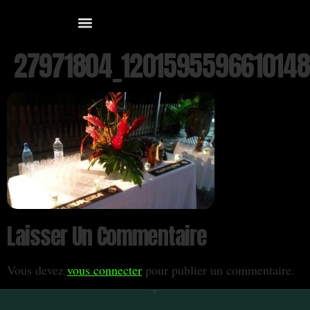
27971804_120159559661014
Laisser Un Commentaire
Vous devez
vous connecter
pour publier un commentaire.